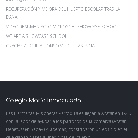
RECUPERACIÓN Y MEJORA DEL HUERTO ESCOLAR TRAS LA
DANA
VIDEO RESUMEN ACTO MICROSOFT SHOWCASE SCHOOL
WE ARE A SHOWCASE SCHOOL
GRACIAS AL CEIP ALFONSO VIII DE PLASENCIA
Colegio María Inmaculada
Las Hermanas Misioneras Parroquiales llegan a Alfafar en 1940
con la labor de ayudar a los párrocos de la comarca (Alfafar,
Benetússer, Sedaví) y, además, construyeron un edificio en el
que daban clases a unas niñas del pueblo.