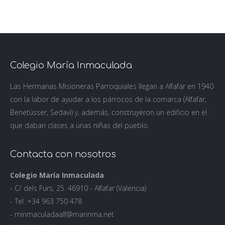
Colegio María Inmaculada
Las Hermanas Misioneras Parroquiales llegan a Alfafar en 1940
con la labor de ayudar a los párrocos de la comarca (Alfafar,
Benetússer, Sedaví) y, además, construyeron un edificio en el
que daban clases a unas niñas del pueblo.
Contacta con nosotros
Colegio María Inmaculada
- C/ dels Furs, 25. 46910 - Alfafar (Valencia)
- Tel. +34 963 750 478
- minmaculadaalf@marinma.net