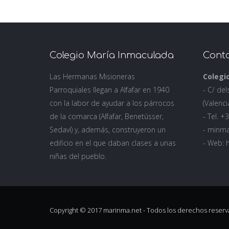
Colegio María Inmaculada
Conta
Las Hermanas Misioneras
Colegi
Parroquiales llegan a Alfafar en 1940
- C/ del
con la labor de ayudar a los párrocos
(Valenci
de la comarca (Alfafar, Benetússer,
- Tel. 
Sedaví) y, además, construyeron un
- minm
edificio en el que daban clases a unas
- Web: 
niñas del pueblo.
Copyright © 2017 marinma.net - Todos los derechos reserv