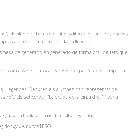
ens”, els alumnes han treballat els diferents tipus de gèneres
 aprés a diferenciar entre rondalla i llegenda.
nsmesa de generació en generació de forma oral, de fets que
at com a verídic, la localització en l’espai i/o en el temps i la
les i llegendes. Després els alumnes han representat de
tre”, “Els set corbs”, “La bruixa de la pinta d’ or”, “Joana
 gaudir a l’ aula de la nostra cultura valenciana.
legidohoy #Ambitos1ESO