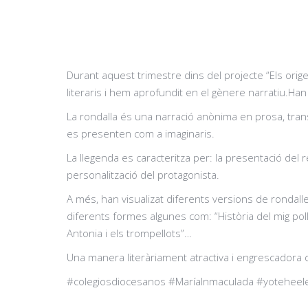
Durant aquest trimestre dins del projecte “Els orig
literaris i hem aprofundit en el gènere narratiu.Han
La rondalla és una narració anònima en prosa, tra
es presenten com a imaginaris.
La llegenda es caracteritza per: la presentació del rel
personalització del protagonista.
A més, han visualizat diferents versions de rondal
diferents formes algunes com: “Història del mig pollas
Antonia i els trompellots”…
Una manera literàriament atractiva i engrescadora de
#colegiosdiocesanos #MaríaInmaculada #yotehee