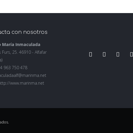
cta con nosotros
o María Inmaculada
s Furs, 25. 46910 - Alfafar
a)
+34 963 750 478
aculadaalf@marinma.net
http://www.marinma.net
ados.