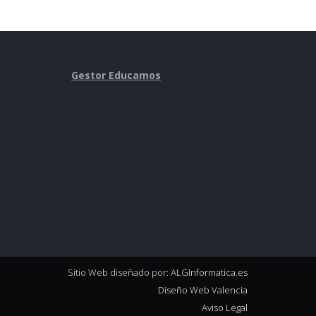
Gestor Educamos
Sitio Web diseñado por:
ALGInformatica.es
Diseño Web Valencia
Aviso Legal