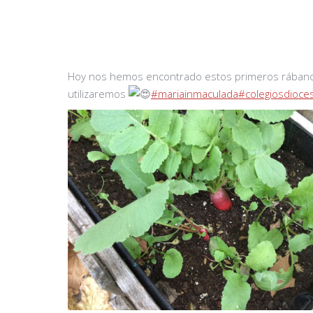
Hoy nos hemos encontrado estos primeros rábanos
utilizaremos
#mariainmaculada
#colegiosdioce