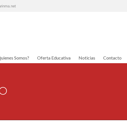
rinma.net
uienes Somos?
Oferta Educativa
Noticias
Contacto
uienes Somos?
Oferta Educativa
Noticias
Contacto
CO