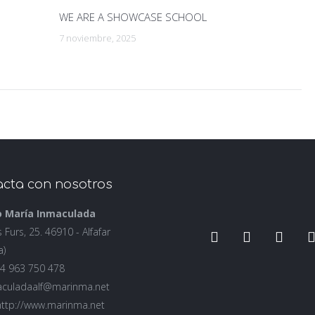
WE ARE A SHOWCASE SCHOOL
7 noviembre, 2025
cta con nosotros
o María Inmaculada
s Furs, 25. 46910 - Alfafar
a)
+34 963 750 478
aculadaalf@marinma.net
http://www.marinma.net