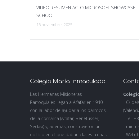
VIDEO RESUMEN ACTO MICROSOFT SHOWCASE
SCHOOL
15 noviembre, 2025
Colegio María Inmaculada
Conta
Las Hermanas Misioneras
Colegi
Parroquiales llegan a Alfafar en 1940
- C/ del
con la labor de ayudar a los párrocos
(Valenci
de la comarca (Alfafar, Benetússer,
- Tel. 
Sedaví) y, además, construyeron un
- minm
edificio en el que daban clases a unas
- Web: 