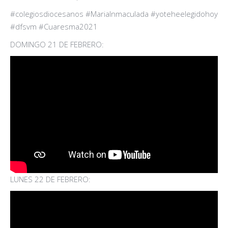
#colegiosdiocesanos #MariaInmaculada #yoteheelegidohoy
#dfsvm #Cuaresma2021
DOMINGO 21 DE FEBRERO:
LUNES 22 DE FEBRERO: