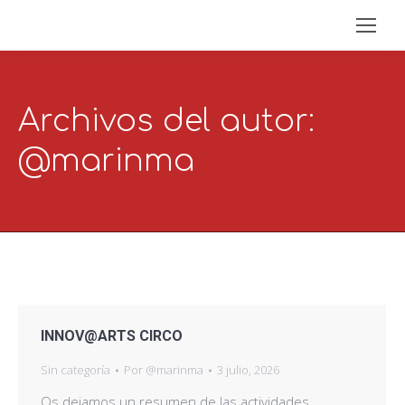
Archivos del autor:
@marinma
INNOV@ARTS CIRCO
Sin categoría
Por
@marinma
3 julio, 2026
Os dejamos un resumen de las actividades