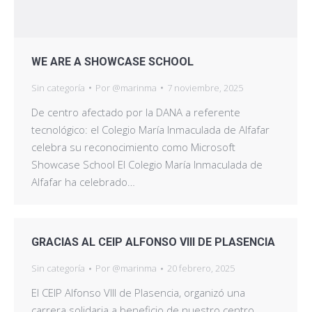
WE ARE A SHOWCASE SCHOOL
Sin categoría
Por
@marinma
7 noviembre, 2025
De centro afectado por la DANA a referente
tecnológico: el Colegio María Inmaculada de Alfafar
celebra su reconocimiento como Microsoft
Showcase School El Colegio María Inmaculada de
Alfafar ha celebrado…
GRACIAS AL CEIP ALFONSO VIII DE PLASENCIA
Sin categoría
Por
@marinma
20 febrero, 2025
El CEIP Alfonso VIII de Plasencia, organizó una
carrera solidaria a beneficio de nuestro centro